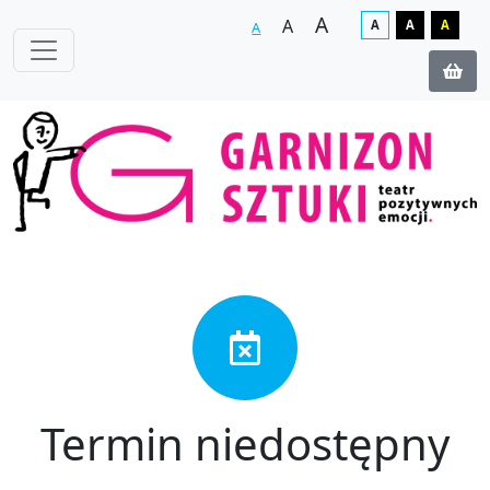
A
A
A
A
A
A
Termin niedostępny