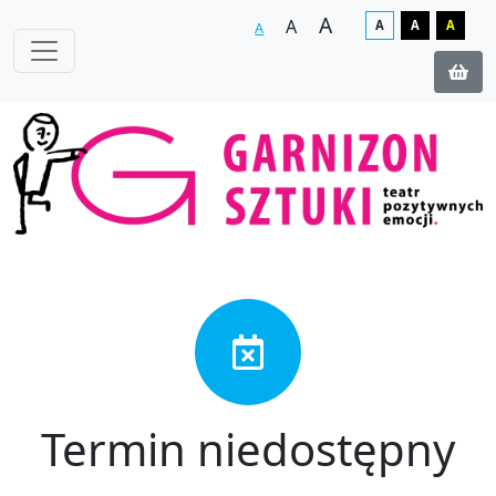
A
A
A
A
A
A
Termin niedostępny