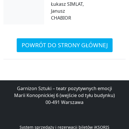
Łukasz SIMLAT,
Janusz
CHABIOR
POWRÓT DO STRONY GŁÓWNEJ
Garnizon Sztuki – teatr pozytywnych emocji
Marii Konopnickiej 6 (wejście od tyłu budynku)
00-491 Warszawa
System sprzedaży i rezerwacji biletów iKSORIS