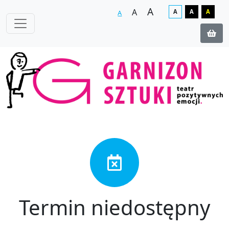
A
A
A
A
A
A
Termin niedostępny